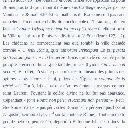
(24-26 août 410). De lointaine encore, la menace approcha au point
20 ans plus tard qu’il mourut même dans Carthage assiégée par les
Vandales le 28 août 430. Et les malheurs de Rome ne sont pas sans
rappeler la fin de notre civilisation occidentale qu’il faut regarder en
face. «
Capitur Urbs quæ autem totum cepit orbem
», elle est prise
la Ville qui prit tout l’univers, disait saint Jérôme (lettre 127, 12).
Les chrétiens ne comprenaient pas que tombât la ville chantée
comme «
O felix Roma, quæ tantorum Principum Es purpurata
pretioso sanguine !
» :
O heureuse Rome, qui a été consacrée par la
pourpre précieuse du sang de tant de princes
(hymne
Aurea luce et
decore
). En effet, n’est-elle pas ornée des tombeaux des princes des
apôtres saints Pierre et Paul, piliers de l’Église «
colonne de la
vérité
» (1 Tm 3, 14), ainsi que d’autres éminents martyrs comme
saint Laurent. Pourtant la colère divine ne lui fut pas épargnée.
Cependant «
forte Roma non perit, si Romani non pereant
» (Peut-
être Rome n’a-t-elle pas péri, si les Romains ne périssent pas ! (saint
nd
Augustin, sermon 81, 9, 2
sur la chute de Rome). Tout comme le
peuple hébreu, peuple élu, déporté à Babylone loin des ruines du