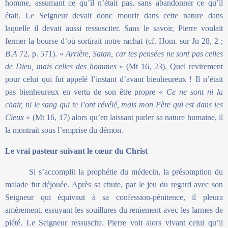
homme, assumant ce qu’il n’était pas, sans abandonner ce qu’il
était. Le Seigneur devait donc mourir dans cette nature dans
laquelle il devait aussi ressusciter. Sans le savoir, Pierre voulait
fermer la bourse d’où sortirait notre rachat (cf. Hom. sur Jn 28, 2 ;
B.A
72, p. 571). «
Arrière, Satan, car tes pensées ne sont pas celles
de Dieu, mais celles des hommes
» (Mt 16, 23). Quel revirement
pour celui qui fut appelé l’instant d’avant bienheureux ! Il n’était
pas bienheureux en vertu de son être propre «
Ce ne sont ni la
chair, ni le sang qui te l’ont révélé, mais mon Père qui est dans les
Cieux
» (Mt 16, 17) alors qu’en laissant parler sa nature humaine, il
la montrait sous l’emprise du démon.
Le vrai pasteur suivant le cœur du Christ
Si s’accomplit la prophétie du médecin, la présomption du
malade fut déjouée. Après sa chute, par le jeu du regard avec son
Seigneur qui équivaut à sa confession-pénitence, il pleura
amèrement, essuyant les souillures du reniement avec les larmes de
piété. Le Seigneur ressuscite. Pierre voit alors vivant celui qu’il