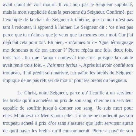
avait craint de voir mourir. Il voit non pas le Seigneur supplicié,
mais la mort suppliciée dans la personne du Seigneur. Confirmé, par
l’exemple de la chair du Seigneur lui-même, que la mort n’est pas
tant à redouter, il apprend à l’aimer. Le Seigneur dit : ‘ce n’est pas
parce que tu m’aimes que je veux que tu meures pour moi. Car j’ai
déjà fait cela pour toi’. Eh bien, « m’aimes-tu ? » ‘Quel témoignage
me donneras tu de ton amour ?’ Pierre répéta une fois, deux fois,
trois fois afin que l’amour confessât trois fois puisque la crainte
avait renié trois fois. «
Pais mes brebis
». Après lui avoir confié son
troupeau, il lui prédit son martyre, car paître les brebis du Seigneur
implique de ne pas refuser de mourir pour les brebis du Seigneur.
Le Christ, notre Seigneur, parce qu’il confie à un serviteur
les brebis qu’il a achetées au prix de son sang, cherche un serviteur
capable de souffrir jusqu’à donner son sang. ‘Je suis mort pour
elles. M’aimes-tu ? Meurs pour elle’. Un riche ne confierait pas son
troupeau acheté à prix d’or sans s’assurer que ledit serviteur aurait
de quoi payer les brebis qu’il consommerait. Pierre a payé de son