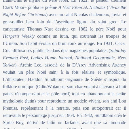
États-Unis le mythe du Père Noël. En 1822, le pasteur Clement
Clark Moore publia le poème
A Visit From St. Nicholas
(
‘Twas the
Night Before Christmas
) avec un saint Nicolas chaleureux, jovial et
grassouillet bien loin de l’ascétique figure du saint grec. Le
caricaturiste Thomas Nast dessina en 1862 le père Noël pour
Harper’s Weekly
comme un lutin, qui soutenait les troupes de
l’Union. Son habit évolua du brun roux au rouge. En 1931, Coca-
Cola diffusa ses publicités dans des magazines populaires (
Saturday
Evening Post
,
Ladies Home Journal
,
National Geographic
,
New
Yorker
). Archie Lee, associé de la D’Arcy Advertising Agency
voulait un père Noël sain, à la fois réaliste et symbolique.
L’illustrateur Haddon Sundblom originaire de Suède s’inspira du
folklore nordique (Odin/Wotan sur son char volant à chevaux à huit
pattes récompensant et le pôle nord) tout en abandonnant la petite
mythologie (lutin) pour reproduire un modèle vivant, son ami Lou
Prentiss, représentant à la retraite, puis son autoportrait car il
retravailla le personnage jusqu’en 1964. En 1942, Sundblom créa le
Sprite Boy, dérivé de lutin ou farfadet, avant que sa limonade