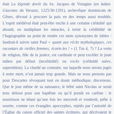
était
La légende dorée
du bx. Jacques de Voragine (en italien
Giacomo da Varazze
, 1225/30-1291), archevêque dominicain de
Gênes, dévoué à procurer la paix en des temps aussi troublés.
L’esprit médiéval était peut-être enclin à une certaine crédulité qui
aboutit, en multipliant les miracles, à ternir la crédibilité de
l’hagiographie au point de rendre ces mots synonymes de fables :
faudrait-il suivre saint Paul «
quant aux récits mythologiques, ces
racontars de vieilles femmes, écarte-les !
» (1 Tm 4, 7) ? La vertu
de religion, fille de la justice, est cardinale et peut excéder le juste
milieu par défaut (incrédulité) ou excès (crédulité naïve,
superstition). La charité au contraire, sur laquelle nous serons jugés
à notre mort, n’est jamais trop grande. Mais ne nous prenons pas
pour Descartes révoquant tout en doute méthodique, discernons.
Que le jour même de sa naissance, le bébé saint Nicolas se serait
tenu debout pour son baptême ou qu’il jeunât en carême : le
nourrisson ne tétant qu’une fois les mercredi et vendredi, prête à
sourire, comme ces évangiles apocryphes, rejetés par l’autorité de
l’Église du canon officiel des saintes écritures, qui décrivaient le