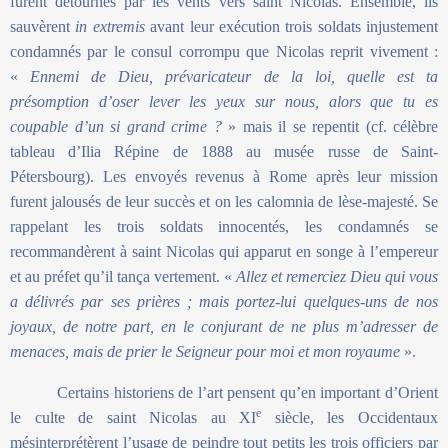
furent détournés par les vents vers saint Nicolas. Ensemble, ils
sauvèrent
in extremis
avant leur exécution trois soldats injustement
condamnés par le consul corrompu que Nicolas reprit vivement :
«
Ennemi de Dieu, prévaricateur de la loi, quelle est ta
présomption d’oser lever les yeux sur nous, alors que tu es
coupable d’un si grand crime ?
» mais il se repentit (cf. célèbre
tableau d’Ilia Répine de 1888 au musée russe de Saint-
Pétersbourg). Les envoyés revenus à Rome après leur mission
furent jalousés de leur succès et on les calomnia de lèse-majesté. Se
rappelant les trois soldats innocentés, les condamnés se
recommandèrent à saint Nicolas qui apparut en songe à l’empereur
et au préfet qu’il tança vertement. «
Allez et remerciez Dieu qui vous
a délivrés par ses prières ; mais portez-lui quelques-uns de nos
joyaux, de notre part, en le conjurant de ne plus m’adresser de
menaces, mais de prier le Seigneur pour moi et mon royaume
».
Certains historiens de l’art pensent qu’en important d’Orient
e
le culte de saint Nicolas au XI
siècle, les Occidentaux
mésinterprétèrent l’usage de peindre tout petits les trois officiers par