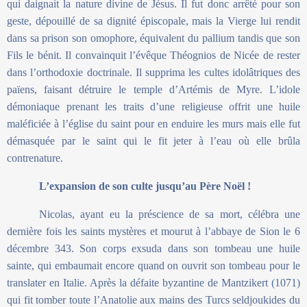
qui daignait la nature divine de Jésus. Il fut donc arrêté pour son
geste, dépouillé de sa dignité épiscopale, mais la Vierge lui rendit
dans sa prison son omophore, équivalent du pallium tandis que son
Fils le bénit. Il convainquit l’évêque Théognios de Nicée de rester
dans l’orthodoxie doctrinale. Il supprima les cultes idolâtriques des
païens, faisant détruire le temple d’Artémis de Myre. L’idole
démoniaque prenant les traits d’une religieuse offrit une huile
maléficiée à l’église du saint pour en enduire les murs mais elle fut
démasquée par le saint qui le fit jeter à l’eau où elle brûla
contrenature.
L’expansion de son culte jusqu’au Père Noël !
Nicolas, ayant eu la préscience de sa mort, célébra une
dernière fois les saints mystères et mourut à l’abbaye de Sion le 6
décembre 343. Son corps exsuda dans son tombeau une huile
sainte, qui embaumait encore quand on ouvrit son tombeau pour le
translater en Italie. Après la défaite byzantine de Mantzikert (1071)
qui fit tomber toute l’Anatolie aux mains des Turcs seldjoukides du