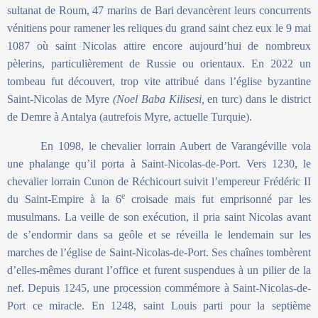
sultanat de Roum, 47 marins de Bari devancèrent leurs concurrents
vénitiens pour ramener les reliques du grand saint chez eux le 9 mai
1087 où saint Nicolas attire encore aujourd’hui de nombreux
pèlerins, particulièrement de Russie ou orientaux. En 2022 un
tombeau fut découvert, trop vite attribué dans l’église byzantine
Saint-Nicolas de Myre
(Noel Baba Kilisesi,
en turc) dans le district
de Demre à Antalya (autrefois Myre, actuelle Turquie).
En 1098, le chevalier lorrain Aubert de Varangéville vola
une phalange qu’il porta à Saint-Nicolas-de-Port. Vers 1230, le
chevalier lorrain Cunon de Réchicourt suivit l’empereur Frédéric II
e
du Saint-Empire à la 6
croisade mais fut emprisonné par les
musulmans. La veille de son exécution, il pria saint Nicolas avant
de s’endormir dans sa geôle et se réveilla le lendemain sur les
marches de l’église de Saint-Nicolas-de-Port. Ses chaînes tombèrent
d’elles-mêmes durant l’office et furent suspendues à un pilier de la
nef. Depuis 1245, une procession commémore à Saint-Nicolas-de-
Port ce miracle. En 1248, saint Louis parti pour la septième